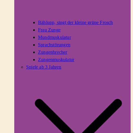
Bählupp, singt der kleine grüne Frosch
Frau Zunge
Mundmuskulatur
Sprachstörungen
Zungenbrecher
Zungenmuskulatur
Spiele ab 3 Jahren