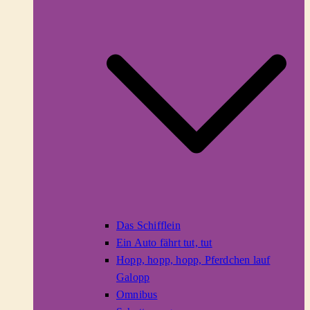
Das Schifflein
Ein Auto fährt tut, tut
Hopp, hopp, hopp, Pferdchen lauf
Galopp
Omnibus