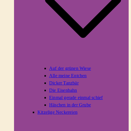
Auf der grünen Wiese
Alle meine Entchen
Dicker Tanzbär
Die Eisenbahn
Einmal gerade einmal schief
Häschen in der Grube
Kitzelige Neckereien