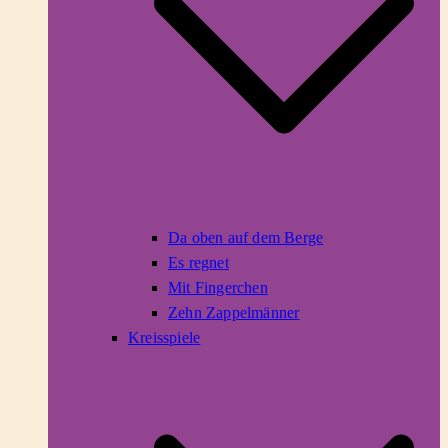
Da oben auf dem Berge
Es regnet
Mit Fingerchen
Zehn Zappelmänner
Kreisspiele