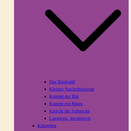
Das Krokodil
Kleines Stachelschwein
Kommt der Bär
Kommt ein Mann
Kriecht die Schnecke
Langweis, kreutzweis
Kniereiter