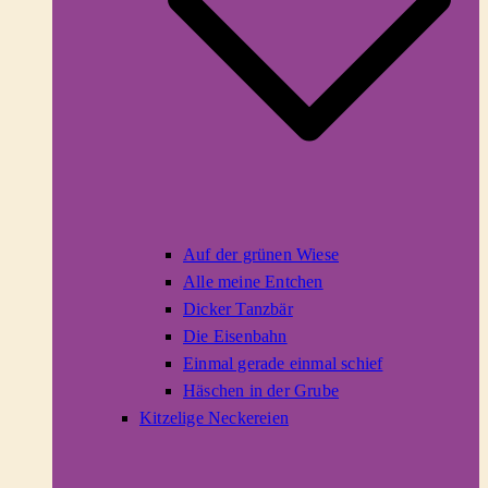
Auf der grünen Wiese
Alle meine Entchen
Dicker Tanzbär
Die Eisenbahn
Einmal gerade einmal schief
Häschen in der Grube
Kitzelige Neckereien