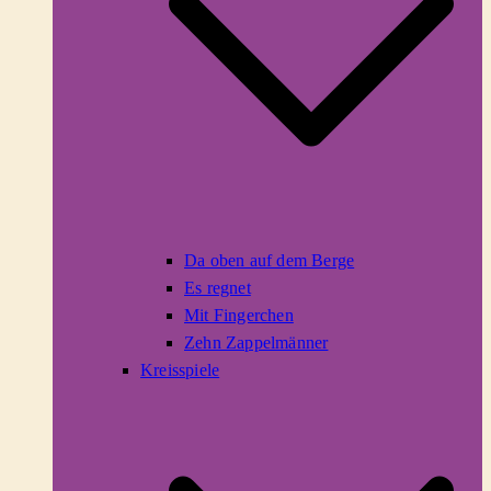
Da oben auf dem Berge
Es regnet
Mit Fingerchen
Zehn Zappelmänner
Kreisspiele