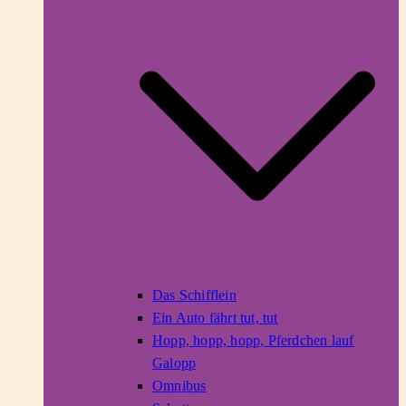
Das Schifflein
Ein Auto fährt tut, tut
Hopp, hopp, hopp, Pferdchen lauf
Galopp
Omnibus