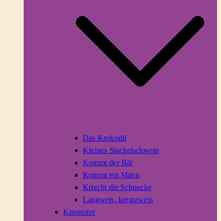
Das Krokodil
Kleines Stachelschwein
Kommt der Bär
Kommt ein Mann
Kriecht die Schnecke
Langweis, kreutzweis
Kniereiter