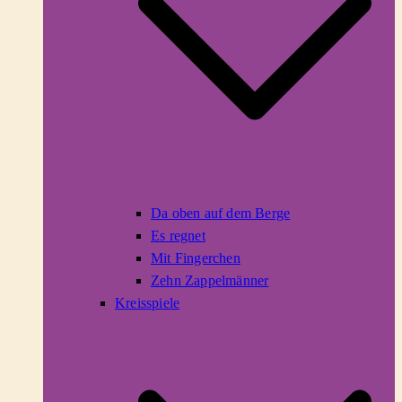
Da oben auf dem Berge
Es regnet
Mit Fingerchen
Zehn Zappelmänner
Kreisspiele