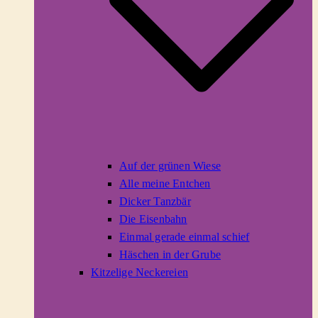
Auf der grünen Wiese
Alle meine Entchen
Dicker Tanzbär
Die Eisenbahn
Einmal gerade einmal schief
Häschen in der Grube
Kitzelige Neckereien