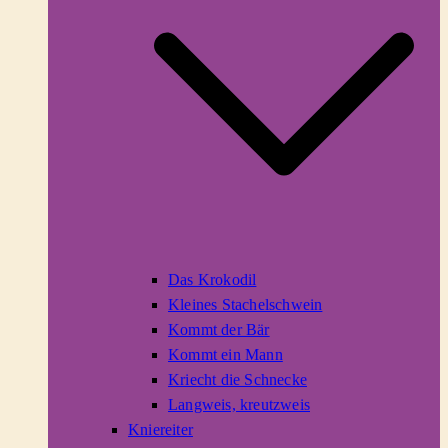
Das Krokodil
Kleines Stachelschwein
Kommt der Bär
Kommt ein Mann
Kriecht die Schnecke
Langweis, kreutzweis
Kniereiter