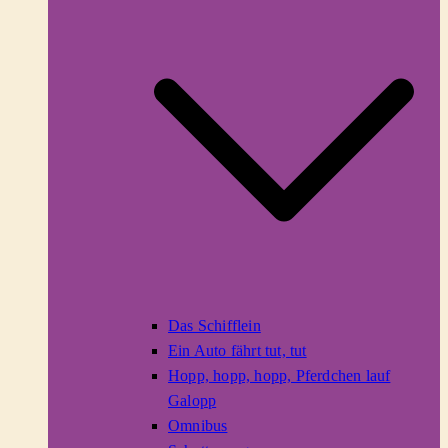
Das Schifflein
Ein Auto fährt tut, tut
Hopp, hopp, hopp, Pferdchen lauf
Galopp
Omnibus