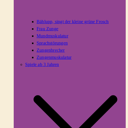
Bählupp, singt der kleine grüne Frosch
Frau Zunge
Mundmuskulatur
Sprachstörungen
Zungenbrecher
Zungenmuskulatur
Spiele ab 3 Jahren